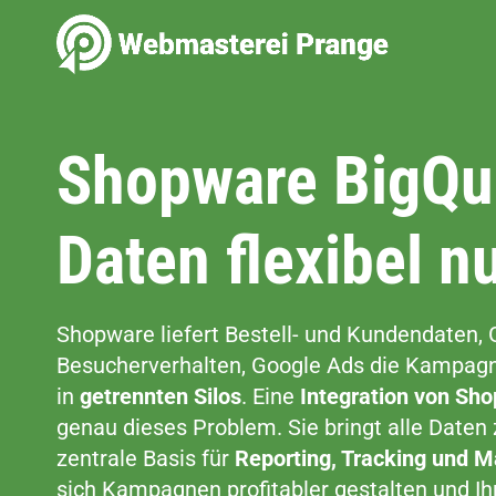
Zum
Inhalt
springen
Shopware BigQue
Daten flexibel n
Shopware liefert Bestell- und Kundendaten, 
Besucherverhalten, Google Ads die Kampagn
in
getrennten Silos
. Eine
Integration von Sh
genau dieses Problem. Sie bringt alle Date
zentrale Basis für
Reporting, Tracking und M
sich Kampagnen profitabler gestalten und I