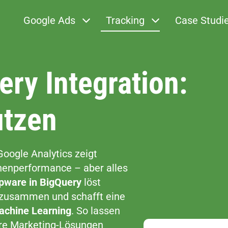
Google Ads
Tracking
Case Studi
ry Integration:
utzen
Google Analytics zeigt
enperformance – aber alles
opware in BigQuery
löst
n zusammen und schafft eine
achine Learning
. So lassen
hre Marketing-Lösungen