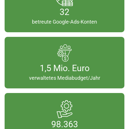
4
3
32
2
betreute Google-Ads-Konten
1
1,5 Mio. Euro
.
verwaltetes Mediabudget/Jahr
5
M
i
o
.
E
9
98.363
u
8