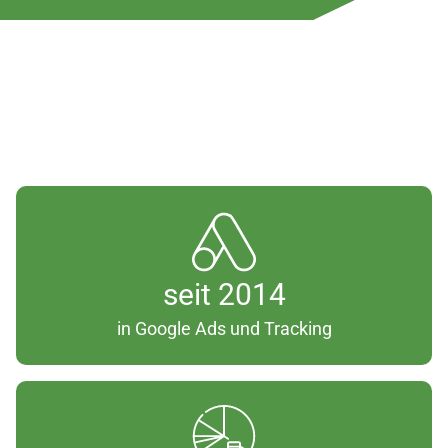
s
seit 2014
e
in Google Ads und Tracking
i
t
2
0
1