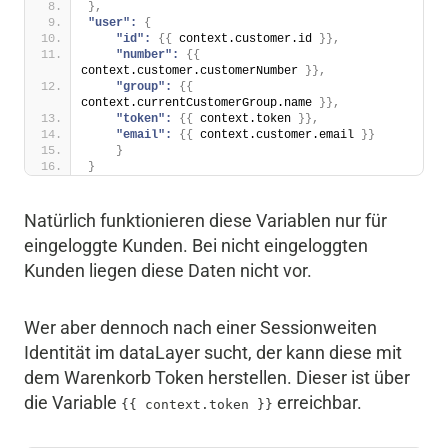
}
,
"user":
{
"id":
{
{
 context.customer.id 
}
}
,
"number":
{
{
context.customer.customerNumber 
}
}
,
"group":
{
{
context.currentCustomerGroup.name 
}
}
,
"token":
{
{
 context.token 
}
}
,
"email":
{
{
 context.customer.email 
}
}
}
}
Natürlich funktionieren diese Variablen nur für
eingeloggte Kunden. Bei nicht eingeloggten
Kunden liegen diese Daten nicht vor.
Wer aber dennoch nach einer Sessionweiten
Identität im dataLayer sucht, der kann diese mit
dem Warenkorb Token herstellen. Dieser ist über
die Variable
erreichbar.
{{ context.token }}