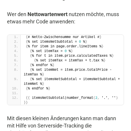
Wer den
Nettowartenwert
nutzen möchte, muss
etwas mehr Code anwenden:
{
# Netto-Zwischensumme nur Artikel #
}
{
% set itemsNetSubtotal = 
0
 %
}
{
% for item in page.order.lineItems %
}
{
% set itemTax = 
0
 %
}
{
% for t in item.price.calculatedTaxes %
}
{
% set itemTax = itemTax + t.tax %
}
{
% endfor %
}
{
% set itemNet = item.price.totalPrice - 
itemTax %
}
{
% set itemsNetSubtotal = itemsNetSubtotal + 
itemNet %
}
{
% endfor %
}
{
{
 itemsNetSubtotal|number_format
(
2
,
 '.'
,
 ''
)
}
}
Mit diesen kleinen Änderungen kann man dann
mit Hilfe von Serverside-Tracking die