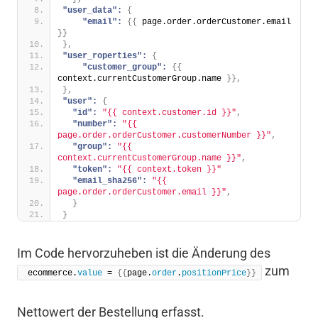
"user_data":
{
"email":
{
{
 page.order.orderCustomer.email 
}
}
}
,
"user_roperties":
{
"customer_group":
{
{
context.currentCustomerGroup.name 
}
}
,
}
,
"user":
{
"id":
"{{ context.customer.id }}"
,
"number":
"{{ 
page.order.orderCustomer.customerNumber }}"
,
"group":
"{{ 
context.currentCustomerGroup.name }}"
,
"token":
"{{ context.token }}"
"email_sha256":
"{{ 
page.order.orderCustomer.email }}"
,
}
}
Im Code hervorzuheben ist die Änderung des
zum
 ecommerce.
value
 = 
{{
page.
order
.
positionPrice
}}
Nettowert der Bestellung erfasst.