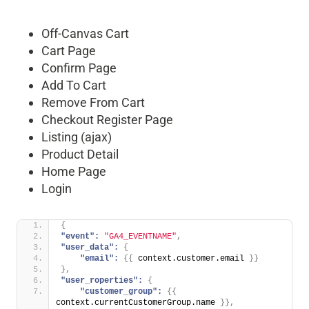
Off-Canvas Cart
Cart Page
Confirm Page
Add To Cart
Remove From Cart
Checkout Register Page
Listing (ajax)
Product Detail
Home Page
Login
{
"event":
"GA4_EVENTNAME"
,
"user_data":
{
"email":
{
{
 context.customer.email 
}
}
}
,
"user_roperties":
{
"customer_group":
{
{
context.currentCustomerGroup.name 
}
}
,