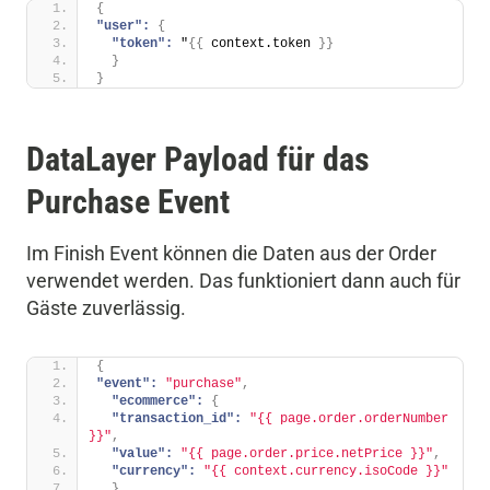
{
"user":
{
"token":
 "
{
{
 context.token 
}
}
}
}
DataLayer Payload für das
Purchase Event
Im Finish Event können die Daten aus der Order
verwendet werden. Das funktioniert dann auch für
Gäste zuverlässig.
{
"event":
"purchase"
,
"ecommerce":
{
"transaction_id":
"{{ page.order.orderNumber 
}}"
,
"value":
"{{ page.order.price.netPrice }}"
,
"currency":
"{{ context.currency.isoCode }}"
}
,