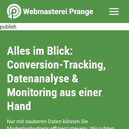
Zum
Inhalt
springen
publish
Alles im Blick:
Conversion-Tracking,
Datenanalyse &
Monitoring aus einer
Hand
Nur mit sauberen Daten können Sie
Marketingbudgets effizient steuern. Wir richten