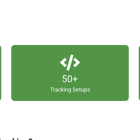
5
50+
0
Tracking Setups
+