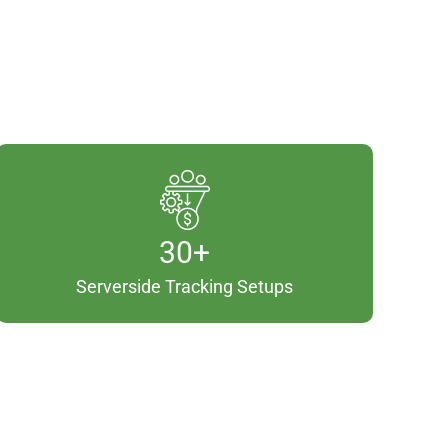
3
30+
0
Serverside Tracking Setups
+