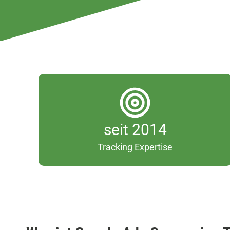
s
seit 2014
e
Tracking Expertise
i
t
2
0
1
4