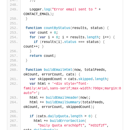
}
)
;
  Logger.
log
(
"Error email sent to "
 + 
CONTACT_EMAIL
)
;
}
function
countByStatus
(
results, status
)
{
var
 count = 
0
;
for
(
var
 i = 
0
; i < results.
length
; i++
)
{
if
(
results
[
i
]
.
status
 === status
)
{
count++; 
}
}
return
 count;
}
function
buildEmailHtml
(
now, totalFeeds, 
okCount, errorCount, cats
)
{
var
 skippedCount = cats.
skipped
.
length
;
var
 html = 
'<div style="font-
family:Arial,sans-serif;max-width:700px;margin:0 
auto">'
;
  html += 
buildEmailHeader
(
now
)
;
  html += 
buildEmailSummary
(
totalFeeds, 
okCount, errorCount, skippedCount
)
;
if
(
cats.
dailyQuota
.
length
 > 
0
)
{
    html += 
buildErrorSection
(
"Daily Quota erschöpft"
, 
"#d32f2f"
, 