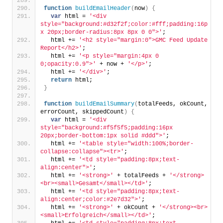
function
buildEmailHeader
(
now
)
{
var
 html = 
'<div 
style="background:#d32f2f;color:#fff;padding:16p
x 20px;border-radius:8px 8px 0 0">'
;
  html += 
'<h2 style="margin:0">GMC Feed Update 
Report</h2>'
;
  html += 
'<p style="margin:4px 0 
0;opacity:0.9">'
 + now + 
'</p>'
;
  html += 
'</div>'
;
return
 html;
}
function
buildEmailSummary
(
totalFeeds, okCount, 
errorCount, skippedCount
)
{
var
 html = 
'<div 
style="background:#f5f5f5;padding:16px 
20px;border-bottom:1px solid #ddd">'
;
  html += 
'<table style="width:100%;border-
collapse:collapse"><tr>'
;
  html += 
'<td style="padding:8px;text-
align:center">'
;
  html += 
'<strong>'
 + totalFeeds + 
'</strong>
<br><small>Gesamt</small></td>'
;
  html += 
'<td style="padding:8px;text-
align:center;color:#2e7d32">'
;
  html += 
'<strong>'
 + okCount + 
'</strong><br>
<small>Erfolgreich</small></td>'
;