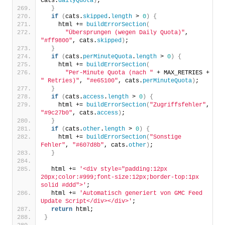
cats.
dailyQuota
)
;
}
if
(
cats.
skipped
.
length
 > 
0
)
{
    html += 
buildErrorSection
(
"Übersprungen (wegen Daily Quota)"
, 
"#ff9800"
, cats.
skipped
)
;
}
if
(
cats.
perMinuteQuota
.
length
 > 
0
)
{
    html += 
buildErrorSection
(
"Per-Minute Quota (nach "
 + MAX_RETRIES + 
" Retries)"
, 
"#e65100"
, cats.
perMinuteQuota
)
;
}
if
(
cats.
access
.
length
 > 
0
)
{
    html += 
buildErrorSection
(
"Zugriffsfehler"
, 
"#9c27b0"
, cats.
access
)
;
}
if
(
cats.
other
.
length
 > 
0
)
{
    html += 
buildErrorSection
(
"Sonstige 
Fehler"
, 
"#607d8b"
, cats.
other
)
;
}
  html += 
'<div style="padding:12px 
20px;color:#999;font-size:12px;border-top:1px 
solid #ddd">'
;
  html += 
'Automatisch generiert von GMC Feed 
Update Script</div></div>'
;
return
 html;
}