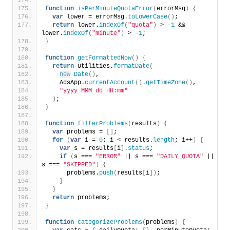
function
isPerMinuteQuotaError
(
errorMsg
)
{
var
 lower = errorMsg.
toLowerCase
(
)
;
return
 lower.
indexOf
(
"quota"
)
 > 
-1
 && 
lower.
indexOf
(
"minute"
)
 > 
-1
;
}
function
getFormattedNow
(
)
{
return
 Utilities.
formatDate
(
new
Date
(
)
,
    AdsApp.
currentAccount
(
)
.
getTimeZone
(
)
,
"yyyy MMM dd HH:mm"
)
;
}
function
filterProblems
(
results
)
{
var
 problems = 
[
]
;
for
(
var
 i = 
0
; i < results.
length
; i++
)
{
var
 s = results
[
i
]
.
status
;
if
(
s === 
"ERROR"
 || s === 
"DAILY_QUOTA"
 || 
s === 
"SKIPPED"
)
{
      problems.
push
(
results
[
i
]
)
;
}
}
return
 problems;
}
function
categorizeProblems
(
problems
)
{