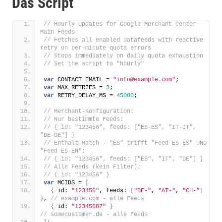
Das Script
// Hourly Updates for Google Merchant Center 
Main Feeds
// Fetches all enabled datafeeds with reactive 
retry on per-minute quota errors
// Stops immediately on daily quota exhaustion
// Set the script to "hourly"
var
 CONTACT_EMAIL = 
"info@example.com"
;
var
 MAX_RETRIES = 
3
;
var
 RETRY_DELAY_MS = 
45000
;
// Merchant-Konfiguration:
// Nur bestimmte Feeds:
// { id: "123456", feeds: ["ES-ES", "IT-IT", 
"DE-DE"] }
// Enthalt-Match - "ES" trifft "Feed ES-ES" UND 
"Feed ES-EN":
// { id: "123456", feeds: ["ES", "IT", "DE"] }
// Alle Feeds (kein Filter):
// { id: "123456" }
var
 MCIDS = 
[
{
 id: 
"123456"
, feeds: 
[
"DE-"
, 
"AT-"
, 
"CH-"
]
}
, 
// example.com - alle Feeds
{
 id: 
"12345687"
}
// somecustomer.de - alle Feeds