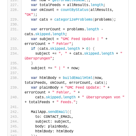
var
 now = 
getFormattedNow
(
)
;
var
 totalFeeds = allResults.
length
;
var
 okCount = 
countByStatus
(
allResults, 
"OK"
)
;
var
 cats = 
categorizeProblems
(
problems
)
;
var
 errorCount = problems.
length
 - 
cats.
skipped
.
length
;
var
 subject = 
"GMC Feed Update | "
 + 
errorCount + 
" Fehler"
;
if
(
cats.
skipped
.
length
 > 
0
)
{
    subject += 
", "
 + cats.
skipped
.
length
 + 
" 
übersprungen"
;
}
  subject += 
" | "
 + now;
var
 htmlBody = 
buildEmailHtml
(
now, 
totalFeeds, okCount, errorCount, cats
)
;
var
 plainBody = 
"GMC Feed Update: "
 + 
errorCount + 
" Fehler, "
 +
    cats.
skipped
.
length
 + 
" übersprungen von "
+ totalFeeds + 
" Feeds."
;
  MailApp.
sendEmail
(
{
    to: CONTACT_EMAIL,
    subject: subject,
    body: plainBody,
    htmlBody: htmlBody