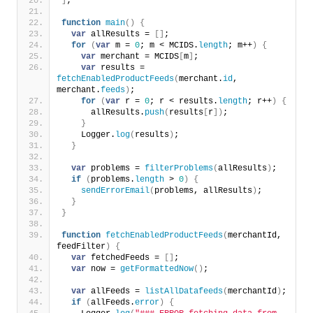
]
;
function
main
(
)
{
var
 allResults = 
[
]
;
for
(
var
 m = 
0
; m < MCIDS.
length
; m++
)
{
var
 merchant = MCIDS
[
m
]
;
var
 results = 
fetchEnabledProductFeeds
(
merchant.
id
, 
merchant.
feeds
)
;
for
(
var
 r = 
0
; r < results.
length
; r++
)
{
      allResults.
push
(
results
[
r
]
)
;
}
    Logger.
log
(
results
)
;
}
var
 problems = 
filterProblems
(
allResults
)
;
if
(
problems.
length
 > 
0
)
{
sendErrorEmail
(
problems, allResults
)
;
}
}
function
fetchEnabledProductFeeds
(
merchantId, 
feedFilter
)
{
var
 fetchedFeeds = 
[
]
;
var
 now = 
getFormattedNow
(
)
;
var
 allFeeds = 
listAllDatafeeds
(
merchantId
)
;
if
(
allFeeds.
error
)
{