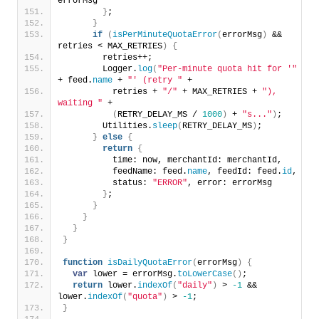
errorMsg
}
;
}
if
(
isPerMinuteQuotaError
(
errorMsg
)
 && 
retries < MAX_RETRIES
)
{
        retries++;
        Logger.
log
(
"Per-minute quota hit for '"
+ feed.
name
 + 
"' (retry "
 +
          retries + 
"/"
 + MAX_RETRIES + 
"), 
waiting "
 +
(
RETRY_DELAY_MS / 
1000
)
 + 
"s..."
)
;
        Utilities.
sleep
(
RETRY_DELAY_MS
)
;
}
else
{
return
{
          time: now, merchantId: merchantId,
          feedName: feed.
name
, feedId: feed.
id
,
          status: 
"ERROR"
, error: errorMsg
}
;
}
}
}
}
function
isDailyQuotaError
(
errorMsg
)
{
var
 lower = errorMsg.
toLowerCase
(
)
;
return
 lower.
indexOf
(
"daily"
)
 > 
-1
 && 
lower.
indexOf
(
"quota"
)
 > 
-1
;
}