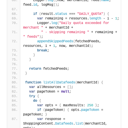
    Logger.
log
(
[
now, merchantId, feed.
name
, 
feed.
id
, logMsg
]
)
;
if
(
result.
status
 === 
"DAILY_QUOTA"
)
{
var
 remaining = resources.
length
 - i - 
1
;
      Logger.
log
(
"Daily quota exceeded for 
merchant "
 + merchantId +
" - skipping remaining "
 + remaining + 
" feeds"
)
;
appendSkippedFeeds
(
fetchedFeeds, 
resources, i + 
1
, now, merchantId
)
;
break
;
}
}
return
 fetchedFeeds;
}
function
listAllDatafeeds
(
merchantId
)
{
var
 allResources = 
[
]
;
var
 pageToken = 
null
;
try
{
do
{
var
 opts = 
{
 maxResults: 
250
}
;
if
(
pageToken
)
{
 opts.
pageToken
 = 
pageToken; 
}
var
 response = 
ShoppingContent.
Datafeeds
.
list
(
merchantId, 