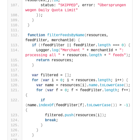
resources
[
j
]
.
id
,
      status: 
"SKIPPED"
, error: 
"Übersprungen 
wegen Daily Quota Limit"
}
)
;
}
}
function
filterFeedsByName
(
resources, 
feedFilter, merchantId
)
{
if
(
!feedFilter || feedFilter.
length
 === 
0
)
{
    Logger.
log
(
"Merchant "
 + merchantId + 
": 
processing all "
 + resources.
length
 + 
" feeds"
)
;
return
 resources;
}
var
 filtered = 
[
]
;
for
(
var
 i = 
0
; i < resources.
length
; i++
)
{
var
 name = resources
[
i
]
.
name
.
toLowerCase
(
)
;
for
(
var
 f = 
0
; f < feedFilter.
length
; f++
)
{
if
(
name.
indexOf
(
feedFilter
[
f
]
.
toLowerCase
(
)
)
 > 
-1
)
{
        filtered.
push
(
resources
[
i
]
)
;
break
;
}
}
}