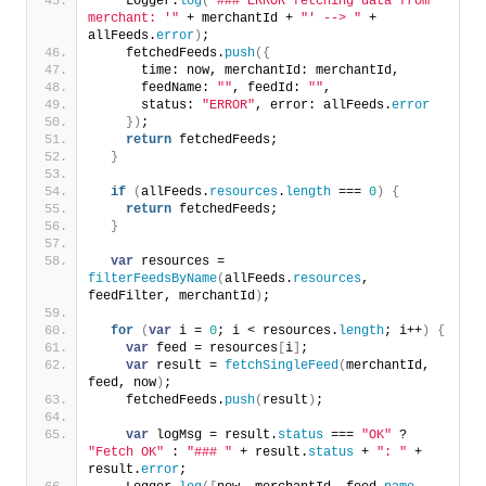
    Logger.
log
(
"### ERROR fetching data from 
merchant: '"
 + merchantId + 
"' --> "
 + 
allFeeds.
error
)
;
    fetchedFeeds.
push
(
{
      time: now, merchantId: merchantId,
      feedName: 
""
, feedId: 
""
,
      status: 
"ERROR"
, error: allFeeds.
error
}
)
;
return
 fetchedFeeds;
}
if
(
allFeeds.
resources
.
length
 === 
0
)
{
return
 fetchedFeeds;
}
var
 resources = 
filterFeedsByName
(
allFeeds.
resources
, 
feedFilter, merchantId
)
;
for
(
var
 i = 
0
; i < resources.
length
; i++
)
{
var
 feed = resources
[
i
]
;
var
 result = 
fetchSingleFeed
(
merchantId, 
feed, now
)
;
    fetchedFeeds.
push
(
result
)
;
var
 logMsg = result.
status
 === 
"OK"
 ? 
"Fetch OK"
 : 
"### "
 + result.
status
 + 
": "
 + 
result.
error
;