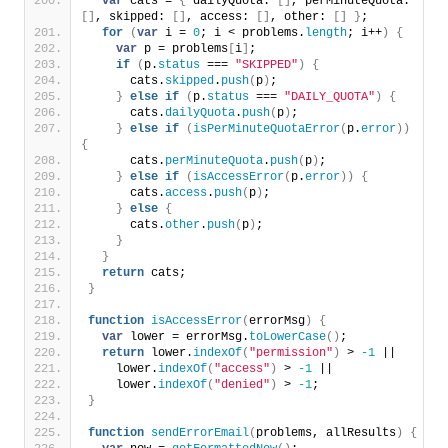
var
 cats = 
{
 dailyQuota: 
[
]
, perMinuteQuota: 
[
]
, skipped: 
[
]
, access: 
[
]
, other: 
[
]
}
;
for
(
var
 i = 
0
; i < problems.
length
; i++
)
{
var
 p = problems
[
i
]
;
if
(
p.
status
 === 
"SKIPPED"
)
{
      cats.
skipped
.
push
(
p
)
;
}
else
if
(
p.
status
 === 
"DAILY_QUOTA"
)
{
      cats.
dailyQuota
.
push
(
p
)
;
}
else
if
(
isPerMinuteQuotaError
(
p.
error
)
)
{
      cats.
perMinuteQuota
.
push
(
p
)
;
}
else
if
(
isAccessError
(
p.
error
)
)
{
      cats.
access
.
push
(
p
)
;
}
else
{
      cats.
other
.
push
(
p
)
;
}
}
return
 cats;
}
function
isAccessError
(
errorMsg
)
{
var
 lower = errorMsg.
toLowerCase
(
)
;
return
 lower.
indexOf
(
"permission"
)
 > 
-1
 ||
    lower.
indexOf
(
"access"
)
 > 
-1
 ||
    lower.
indexOf
(
"denied"
)
 > 
-1
;
}
function
sendErrorEmail
(
problems, allResults
)
{