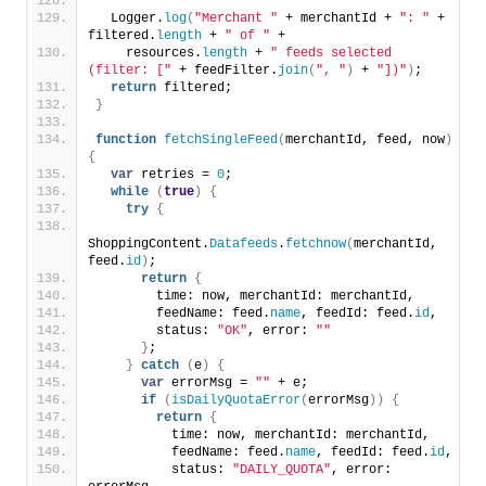
  Logger.
log
(
"Merchant "
 + merchantId + 
": "
 + 
filtered.
length
 + 
" of "
 +
    resources.
length
 + 
" feeds selected 
(filter: ["
 + feedFilter.
join
(
", "
)
 + 
"])"
)
;
return
 filtered;
}
function
fetchSingleFeed
(
merchantId, feed, now
)
{
var
 retries = 
0
;
while
(
true
)
{
try
{
ShoppingContent.
Datafeeds
.
fetchnow
(
merchantId, 
feed.
id
)
;
return
{
        time: now, merchantId: merchantId,
        feedName: feed.
name
, feedId: feed.
id
,
        status: 
"OK"
, error: 
""
}
;
}
catch
(
e
)
{
var
 errorMsg = 
""
 + e;
if
(
isDailyQuotaError
(
errorMsg
)
)
{
return
{
          time: now, merchantId: merchantId,
          feedName: feed.
name
, feedId: feed.
id
,
          status: 
"DAILY_QUOTA"
, error: 