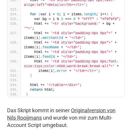
  html += 
'<th style="padding:6px 8px;text-
align:left">Details</th></tr>'
;
for
(
var
 i = 
0
; i < items.
length
; i++
)
{
var
 bg = i % 
2
 === 
0
 ? 
"#fff"
 : 
"#f9f9f9"
;
    html += 
'<tr style="background:'
 + bg + 
'">'
;
    html += 
'<td style="padding:6px 8px">'
 + 
items
[
i
]
.
merchantId
 + 
'</td>'
;
    html += 
'<td style="padding:6px 8px">'
 + 
items
[
i
]
.
feedName
 + 
'</td>'
;
    html += 
'<td style="padding:6px 8px">'
 + 
items
[
i
]
.
feedId
 + 
'</td>'
;
    html += 
'<td style="padding:6px 8px;font-
size:11px;color:#666;word-break:break-all">'
 +
      items
[
i
]
.
error
 + 
'</td></tr>'
;
}
  html += 
'</table></div>'
;
return
 html;
}
Das Skript kommt in seiner
Originalversion von
Nils Rooijmans
und wurde von mir zum Multi-
Account Script umgebaut.