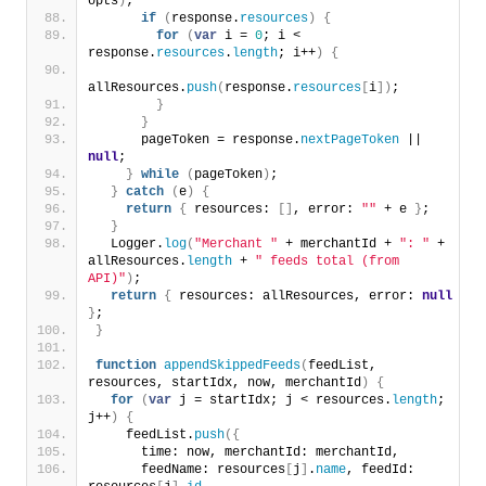
opts
)
;
if
(
response.
resources
)
{
for
(
var
 i = 
0
; i < 
response.
resources
.
length
; i++
)
{
allResources.
push
(
response.
resources
[
i
]
)
;
}
}
      pageToken = response.
nextPageToken
 || 
null
;
}
while
(
pageToken
)
;
}
catch
(
e
)
{
return
{
 resources: 
[
]
, error: 
""
 + e 
}
;
}
  Logger.
log
(
"Merchant "
 + merchantId + 
": "
 + 
allResources.
length
 + 
" feeds total (from 
API)"
)
;
return
{
 resources: allResources, error: 
null
}
;
}
function
appendSkippedFeeds
(
feedList, 
resources, startIdx, now, merchantId
)
{
for
(
var
 j = startIdx; j < resources.
length
; 
j++
)
{
    feedList.
push
(
{
      time: now, merchantId: merchantId,
      feedName: resources
[
j
]
.
name
, feedId: 