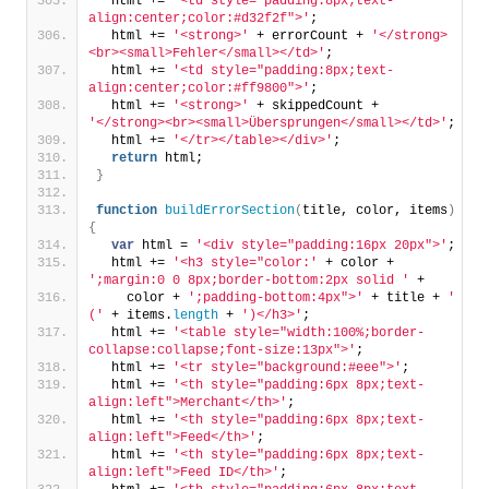
  html += 
'<td style="padding:8px;text-
align:center;color:#d32f2f">'
;
  html += 
'<strong>'
 + errorCount + 
'</strong>
<br><small>Fehler</small></td>'
;
  html += 
'<td style="padding:8px;text-
align:center;color:#ff9800">'
;
  html += 
'<strong>'
 + skippedCount + 
'</strong><br><small>Übersprungen</small></td>'
;
  html += 
'</tr></table></div>'
;
return
 html;
}
function
buildErrorSection
(
title, color, items
)
{
var
 html = 
'<div style="padding:16px 20px">'
;
  html += 
'<h3 style="color:'
 + color + 
';margin:0 0 8px;border-bottom:2px solid '
 +
    color + 
';padding-bottom:4px">'
 + title + 
' 
('
 + items.
length
 + 
')</h3>'
;
  html += 
'<table style="width:100%;border-
collapse:collapse;font-size:13px">'
;
  html += 
'<tr style="background:#eee">'
;
  html += 
'<th style="padding:6px 8px;text-
align:left">Merchant</th>'
;
  html += 
'<th style="padding:6px 8px;text-
align:left">Feed</th>'
;
  html += 
'<th style="padding:6px 8px;text-
align:left">Feed ID</th>'
;