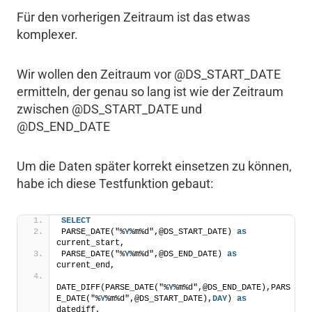
Für den vorherigen Zeitraum ist das etwas
komplexer.
Wir wollen den Zeitraum vor @DS_START_DATE
ermitteln, der genau so lang ist wie der Zeitraum
zwischen @DS_START_DATE und
@DS_END_DATE
Um die Daten später korrekt einsetzen zu können,
habe ich diese Testfunktion gebaut:
SELECT
PARSE_DATE("%
Y
%m%d",@DS_START_DATE) 
as
current_start,
PARSE_DATE("%
Y
%m%d",@DS_END_DATE) 
as
current_end,
DATE_DIFF(PARSE_DATE("%
Y
%m%d",@DS_END_DATE),PARS
E_DATE("%
Y
%m%d",@DS_START_DATE),
DAY
) 
as
datediff,