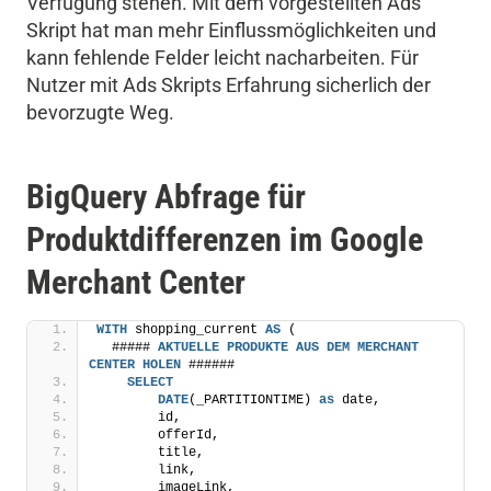
Verfügung stehen. Mit dem vorgestellten Ads
Skript hat man mehr Einflussmöglichkeiten und
kann fehlende Felder leicht nacharbeiten. Für
Nutzer mit Ads Skripts Erfahrung sicherlich der
bevorzugte Weg.
BigQuery Abfrage für
Produktdifferenzen im Google
Merchant Center
WITH
 shopping_current 
AS
 (
  ##### 
AKTUELLE
PRODUKTE
AUS
DEM
MERCHANT
CENTER
HOLEN
 ######
SELECT
DATE
(_PARTITIONTIME) 
as
 date, 
        id,
        offerId,
        title,
        link,
        imageLink,