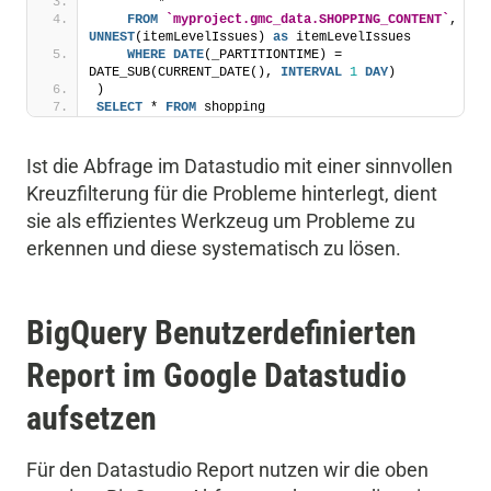
        * 
FROM
`myproject.gmc_data.SHOPPING_CONTENT`
, 
UNNEST
(itemLevelIssues) 
as
 itemLevelIssues
WHERE
DATE
(_PARTITIONTIME) = 
DATE_SUB(CURRENT_DATE(), 
INTERVAL
1
DAY
)
)
SELECT
 * 
FROM
 shopping
Ist die Abfrage im Datastudio mit einer sinnvollen
Kreuzfilterung für die Probleme hinterlegt, dient
sie als effizientes Werkzeug um Probleme zu
erkennen und diese systematisch zu lösen.
BigQuery Benutzerdefinierten
Report im Google Datastudio
aufsetzen
Für den Datastudio Report nutzen wir die oben