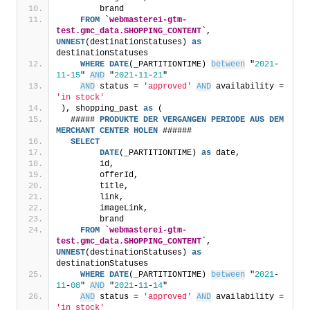
        brand
FROM
`webmasterei-gtm-
test.gmc_data.SHOPPING_CONTENT`
, 
UNNEST
(destinationStatuses) 
as
destinationStatuses
WHERE
DATE
(_PARTITIONTIME) 
between
 "
2021
-
11
-
15
" 
AND
 "
2021
-
11
-
21
"
AND
 status = 
'approved'
AND
 availability = 
'in stock'
), shopping_past 
as
 (
  ##### 
PRODUKTE
DER
VERGANGEN
PERIODE
AUS
DEM
MERCHANT
CENTER
HOLEN
 ######
SELECT
DATE
(_PARTITIONTIME) 
as
 date, 
        id,
        offerId,
        title,
        link,
        imageLink,
        brand
FROM
`webmasterei-gtm-
test.gmc_data.SHOPPING_CONTENT`
, 
UNNEST
(destinationStatuses) 
as
destinationStatuses
WHERE
DATE
(_PARTITIONTIME) 
between
 "
2021
-
11
-
08
" 
AND
 "
2021
-
11
-
14
"
AND
 status = 
'approved'
AND
 availability = 
'in stock'