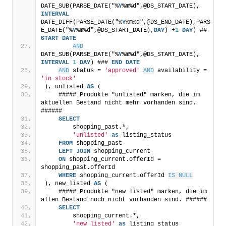
DATE_SUB(PARSE_DATE("%
Y
%m%d",@DS_START_DATE), 
INTERVAL
DATE_DIFF(PARSE_DATE("%
Y
%m%d",@DS_END_DATE),PARS
E_DATE("%
Y
%m%d",@DS_START_DATE),
DAY
) +
1
DAY
) ## 
START
DATE
AND
DATE_SUB(PARSE_DATE("%
Y
%m%d",@DS_START_DATE), 
INTERVAL
1
DAY
) ### 
END
DATE
AND
 status = 
'approved'
AND
 availability = 
'in stock'
), unlisted 
AS
 (
    ##### Produkte "unlisted" marken, die im 
aktuellen Bestand nicht mehr vorhanden sind. 
######
SELECT
        shopping_past.*,
'unlisted'
as
 listing_status
FROM
 shopping_past 
LEFT
JOIN
 shopping_current
ON
 shopping_current.offerId = 
shopping_past.offerId
WHERE
 shopping_current.offerId 
IS NULL
), new_listed 
AS
 (
    ##### Produkte "new listed" marken, die im 
alten Bestand noch nicht vorhanden sind. ######
SELECT
        shopping_current.*,
'new listed'
as
 listing_status