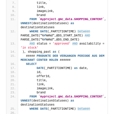
        title,
        link,
        imageLink,
        brand
FROM
`myproject.gmc_data.SHOPPING_CONTENT`
, 
UNNEST
(destinationStatuses) 
as
destinationStatuses
WHERE
DATE
(_PARTITIONTIME) 
between
PARSE_DATE("%
Y
%m%d",@DS_START_DATE) 
AND
PARSE_DATE("%
Y
%m%d",@DS_END_DATE)
AND
 status = 
'approved'
AND
 availability = 
'in stock'
), shopping_past 
as
 (
  ##### 
PRODUKTE
DER
VERGANGEN
PERIODE
AUS
DEM
MERCHANT
CENTER
HOLEN
 ######
SELECT
DATE
(_PARTITIONTIME) 
as
 date, 
        id,
        offerId,
        title,
        link,
        imageLink,
        brand
FROM
`myproject.gmc_data.SHOPPING_CONTENT`
, 
UNNEST
(destinationStatuses) 
as
destinationStatuses
WHERE
DATE
(_PARTITIONTIME) 
between