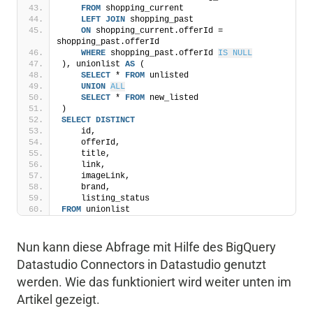
FROM
 shopping_current
LEFT
JOIN
 shopping_past 
ON
 shopping_current.offerId = 
shopping_past.offerId
WHERE
 shopping_past.offerId 
IS NULL
), unionlist 
AS
 (
SELECT
 * 
FROM
 unlisted
UNION
ALL
SELECT
 * 
FROM
 new_listed
)
SELECT
DISTINCT
    id,
    offerId,
    title,
    link,
    imageLink,
    brand,
    listing_status
FROM
 unionlist 
Nun kann diese Abfrage mit Hilfe des BigQuery
Datastudio Connectors in Datastudio genutzt
werden. Wie das funktioniert wird weiter unten im
Artikel gezeigt.