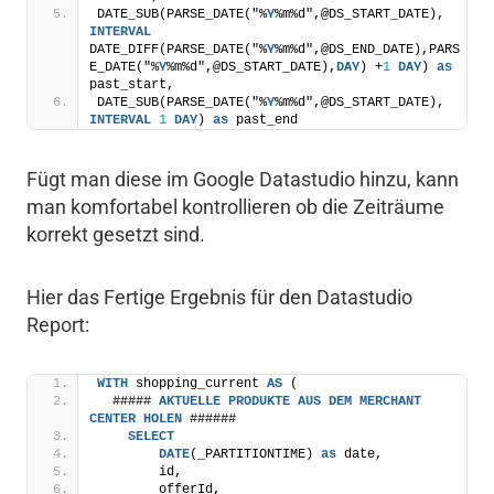
DATE_SUB(PARSE_DATE("%
Y
%m%d",@DS_START_DATE), 
INTERVAL
DATE_DIFF(PARSE_DATE("%
Y
%m%d",@DS_END_DATE),PARS
E_DATE("%
Y
%m%d",@DS_START_DATE),
DAY
) +
1
DAY
) 
as
past_start,
DATE_SUB(PARSE_DATE("%
Y
%m%d",@DS_START_DATE), 
INTERVAL
1
DAY
) 
as
 past_end
Fügt man diese im Google Datastudio hinzu, kann
man komfortabel kontrollieren ob die Zeiträume
korrekt gesetzt sind.
Hier das Fertige Ergebnis für den Datastudio
Report:
WITH
 shopping_current 
AS
 (
  ##### 
AKTUELLE
PRODUKTE
AUS
DEM
MERCHANT
CENTER
HOLEN
 ######
SELECT
DATE
(_PARTITIONTIME) 
as
 date, 
        id,
        offerId,