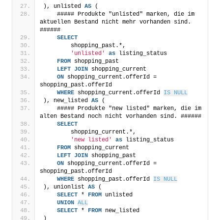
), unlisted 
AS
 (
    ##### Produkte "unlisted" marken, die im 
aktuellen Bestand nicht mehr vorhanden sind. 
######
SELECT
        shopping_past.*,
'unlisted'
as
 listing_status
FROM
 shopping_past 
LEFT
JOIN
 shopping_current
ON
 shopping_current.offerId = 
shopping_past.offerId
WHERE
 shopping_current.offerId 
IS NULL
), new_listed 
AS
 (
    ##### Produkte "new listed" marken, die im 
alten Bestand noch nicht vorhanden sind. ######
SELECT
        shopping_current.*,
'new listed'
as
 listing_status
FROM
 shopping_current
LEFT
JOIN
 shopping_past 
ON
 shopping_current.offerId = 
shopping_past.offerId
WHERE
 shopping_past.offerId 
IS NULL
), unionlist 
AS
 (
SELECT
 * 
FROM
 unlisted
UNION
ALL
SELECT
 * 
FROM
 new_listed
)