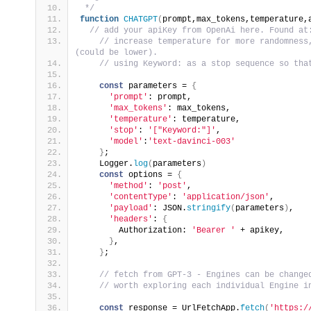
 */
function
CHATGPT
(
prompt,max_tokens,temperature,
// add your apiKey from OpenAi here. Found at
// increase temperature for more randomness
(could be lower).
// using Keyword: as a stop sequence so tha
const
 parameters = 
{
'prompt'
: prompt,
'max_tokens'
: max_tokens,
'temperature'
: temperature,
'stop'
: 
'["Keyword:"]'
,
'model'
:
'text-davinci-003'
}
;
    Logger.
log
(
parameters
)
const
 options = 
{
'method'
: 
'post'
,
'contentType'
: 
'application/json'
,
'payload'
: JSON.
stringify
(
parameters
)
,
'headers'
: 
{
        Authorization: 
'Bearer '
 + apikey,
}
,
}
;
// fetch from GPT-3 - Engines can be change
// worth exploring each individual Engine i
const
 response = UrlFetchApp.
fetch
(
'https:/