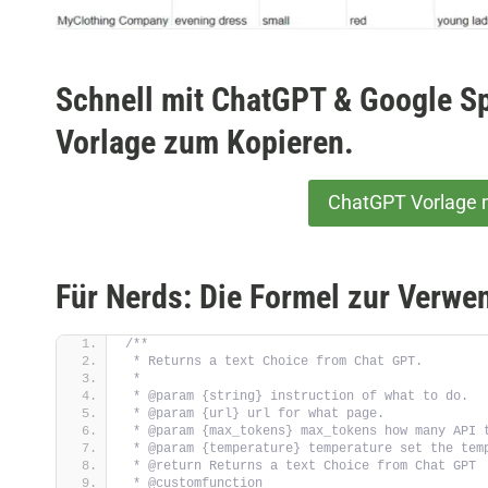
Schnell mit ChatGPT & Google Sp
Vorlage zum Kopieren.
ChatGPT Vorlage 
Für Nerds: Die Formel zur Verwe
/**
 * Returns a text Choice from Chat GPT.
 *
 * @param {string} instruction of what to do.
 * @param {url} url for what page.
 * @param {max_tokens} max_tokens how many API 
 * @param {temperature} temperature set the tem
 * @return Returns a text Choice from Chat GPT
 * @customfunction