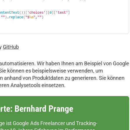
ontentText
(
)
)
[
'choices'
]
[
0
]
[
'text'
]
,
""
)
.
replace
(
"$
\n
"
,
""
)
y
GitHub
automatisieren. Wir haben Ihnen am Beispiel von Google
 Sie können es beispielsweise verwenden, um
n anhand von Produktdaten zu generieren. Sie können
ren Analysetools einsetzen.
rte: Bernhard Prange
e ist Google Ads Freelancer und Tracking-