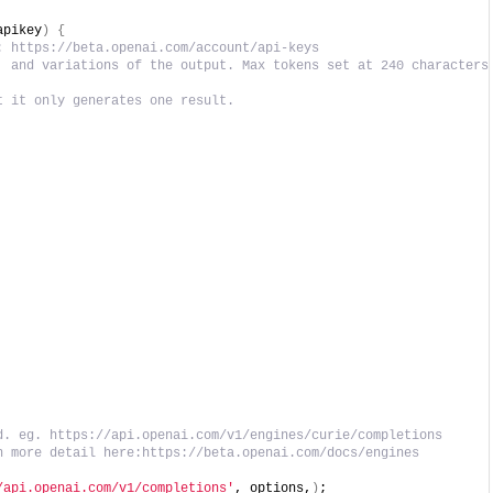
apikey
)
{
: https://beta.openai.com/account/api-keys
, and variations of the output. Max tokens set at 240 characters 
t it only generates one result.
d. eg. https://api.openai.com/v1/engines/curie/completions
n more detail here:https://beta.openai.com/docs/engines
/api.openai.com/v1/completions'
, options,
)
;