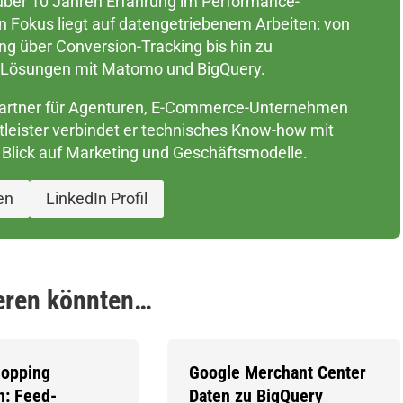
 über 10 Jahren Erfahrung im Performance-
n Fokus liegt auf datengetriebenem Arbeiten: von
g über Conversion-Tracking bis hin zu
n Lösungen mit Matomo und BigQuery.
artner für Agenturen, E-Commerce-Unternehmen
leister verbindet er technisches Know-how mit
Blick auf Marketing und Geschäftsmodelle.
en
LinkedIn Profil
ieren könnten…
hopping
Google Merchant Center
n: Feed-
Daten zu BigQuery