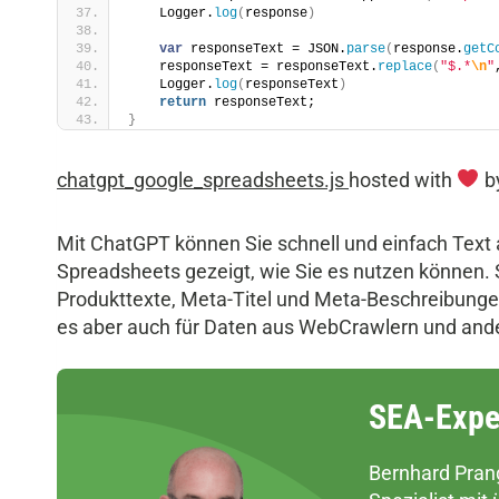
    Logger.
log
(
response
)
var
 responseText = JSON.
parse
(
response.
getC
    responseText = responseText.
replace
(
"$.*
\n
"
    Logger.
log
(
responseText
)
return
 responseText;
}
chatgpt_google_spreadsheets.js
hosted with
b
Mit ChatGPT können Sie schnell und einfach Text 
Spreadsheets gezeigt, wie Sie es nutzen können.
Produkttexte, Meta-Titel und Meta-Beschreibunge
es aber auch für Daten aus WebCrawlern und ande
SEA-Expe
Bernhard Prang