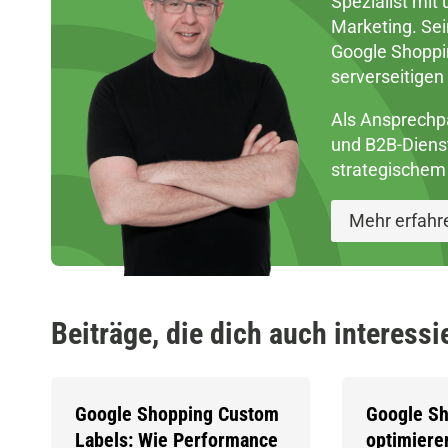
Spezialist mit
Marketing. Sei
Google Shoppin
serverseitige
Als Ansprechp
und B2B-Dienst
strategischem 
Mehr erfahr
Beiträge, die dich auch interess
Google Shopping Custom
Google S
Labels: Wie Performance
optimiere